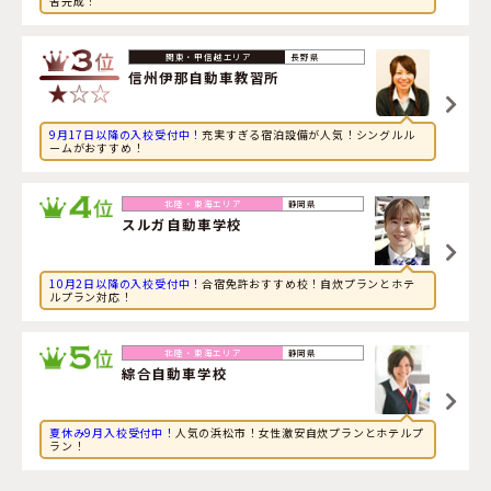
舎完成！
2026年8月8日
旅行に興味のある社会人が新潟県・
新潟中央自動車学校
に
申し込みました。
長野県
信州伊那自動車教習所
9月17日以降の入校受付中！
充実すぎる宿泊設備が人気！シングルル
ームがおすすめ！
静岡県
スルガ自動車学校
10月2日以降の入校受付中！
合宿免許おすすめ校！自炊プランとホテ
ルプラン対応！
静岡県
綜合自動車学校
夏休み9月入校受付中！
人気の浜松市！女性激安自炊プランとホテルプ
ラン！