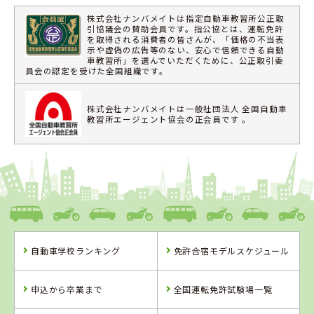
株式会社ナンバメイトは指定自動車教習所公正取
引協議会の賛助会員です。指公協とは、運転免許
を取得される消費者の皆さんが、「価格の不当表
示や虚偽の広告等のない、安心で信頼できる自動
車教習所」を選んでいただくために、公正取引委
員会の認定を受けた全国組織です。
株式会社ナンバメイトは一般社団法人 全国自動車
教習所エージェント協会の正会員です 。
自動車学校ランキング
免許合宿モデルスケジュール
申込から卒業まで
全国運転免許試験場一覧