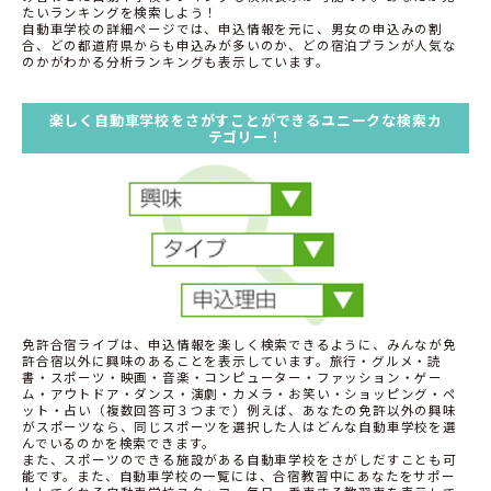
たいランキングを検索しよう！
自動車学校の詳細ページでは、申込情報を元に、男女の申込みの割
合、どの都道府県からも申込みが多いのか、どの宿泊プランが人気な
のかがわかる分析ランキングも表示しています。
楽しく自動車学校をさがすことができるユニークな検索カ
テゴリー！
免許合宿ライブは、申込情報を楽しく検索できるように、みんなが免
許合宿以外に興味のあることを表示しています。旅行・グルメ・読
書・スポーツ・映画・音楽・コンピューター・ファッション・ゲー
ム・アウトドア・ダンス・演劇・カメラ・お笑い・ショッピング・ペ
ット・占い（複数回答可３つまで）例えば、あなたの免許以外の興味
がスポーツなら、同じスポーツを選択した人はどんな自動車学校を選
んでいるのかを検索できます。
また、スポーツのできる施設がある自動車学校をさがしだすことも可
能です。また、自動車学校の一覧には、合宿教習中にあなたをサポー