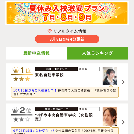
リアルタイム情報
8月8日9時4分更新
最新申込情報
人気ランキング
2026年8月8日
静岡県
旅行に興味のある社会人が長野県・
信州伊那自動車教習所
東名自動車学校
に申し込みました。
10月12日以降の入校受付中！
静岡県で人気の教習所！『褒めちぎる教
2026年8月8日
習』が大好評！
旅行に興味のある大学生が山形県・
山形・県南自動車学校
に申し込みました。
新潟県
2026年8月8日
つばめ中央自動車学校【女性限
定】
旅行に興味のある大学生が栃木県・
那須自動車学校
に申し
込みました。
9月24日以降の入校受付中！
女性専用合宿免許！2024年1月新女性宿