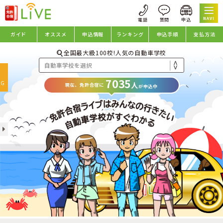
NAVI
ガイド
オススメ
申込情報
ランキング
申込手順
支払方法
全国最大級100校!人気の自動車学校
oggle
7035
avigation
NG
人
現在、免許合宿に
が申込中