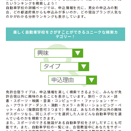
たいランキングを検索しよう！
自動車学校の詳細ページでは、申込情報を元に、男女の申込みの割
合、どの都道府県からも申込みが多いのか、どの宿泊プランが人気な
のかがわかる分析ランキングも表示しています。
楽しく自動車学校をさがすことができるユニークな検索カ
テゴリー！
免許合宿ライブは、申込情報を楽しく検索できるように、みんなが免
許合宿以外に興味のあることを表示しています。旅行・グルメ・読
書・スポーツ・映画・音楽・コンピューター・ファッション・ゲー
ム・アウトドア・ダンス・演劇・カメラ・お笑い・ショッピング・ペ
ット・占い（複数回答可３つまで）例えば、あなたの免許以外の興味
がスポーツなら、同じスポーツを選択した人はどんな自動車学校を選
んでいるのかを検索できます。
また、スポーツのできる施設がある自動車学校をさがしだすことも可
能です。また、自動車学校の一覧には、合宿教習中にあなたをサポー