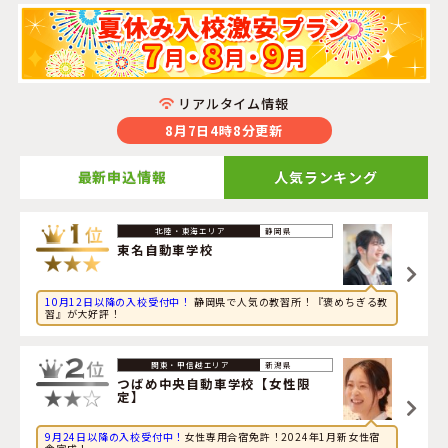
リアルタイム情報
8月7日4時8分更新
最新申込情報
人気ランキング
2026年8月7日
静岡県
旅行に興味のある大学生が静岡県・
浜松自動車学校 浜松
東名自動車学校
校
に申し込みました。
10月12日以降の入校受付中！
静岡県で人気の教習所！『褒めちぎる教
2026年8月7日
習』が大好評！
旅行に興味のある社会人が福井県・
AOIドライビングスク
ール勝山校
に申し込みました。
新潟県
2026年8月7日
つばめ中央自動車学校【女性限
定】
旅行に興味のある大学生が静岡県・
浜松自動車学校 浜松
校
に申し込みました。
9月24日以降の入校受付中！
女性専用合宿免許！2024年1月新女性宿