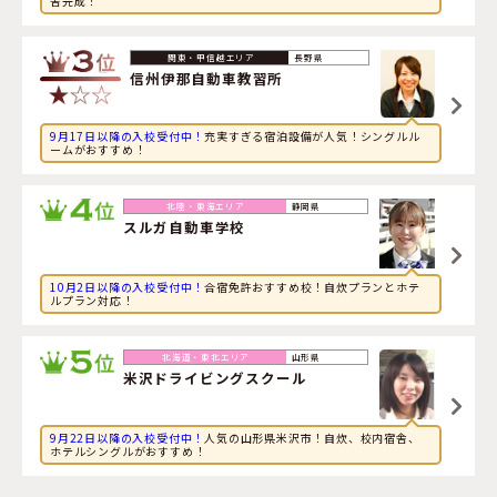
舎完成！
2026年8月7日
旅行に興味のある社会人が山梨県・
長坂自動車教習所
に申
し込みました。
長野県
信州伊那自動車教習所
9月17日以降の入校受付中！
充実すぎる宿泊設備が人気！シングルル
ームがおすすめ！
静岡県
スルガ自動車学校
10月2日以降の入校受付中！
合宿免許おすすめ校！自炊プランとホテ
ルプラン対応！
山形県
米沢ドライビングスクール
9月22日以降の入校受付中！
人気の山形県米沢市！自炊、校内宿舎、
ホテルシングルがおすすめ！