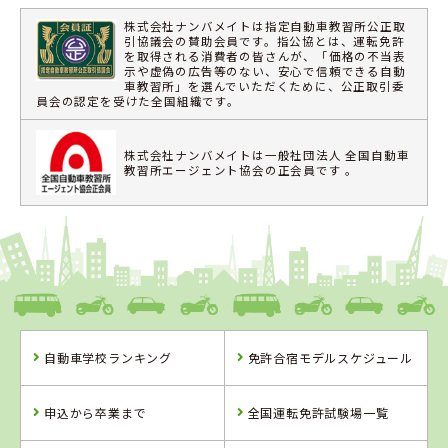
株式会社ナンバメイトは指定自動車教習所公正取
引協議会の賛助会員です。指公協とは、運転免許
を取得される消費者の皆さんが、「価格の不当表
示や虚偽の広告等のない、安心で信頼できる自動
車教習所」を選んでいただくために、公正取引委
員会の認定を受けた全国組織です。
株式会社ナンバメイトは一般社団法人 全国自動車
教習所エージェント協会の正会員です 。
自動車学校ランキング
免許合宿モデルスケジュール
申込から卒業まで
全国運転免許試験場一覧