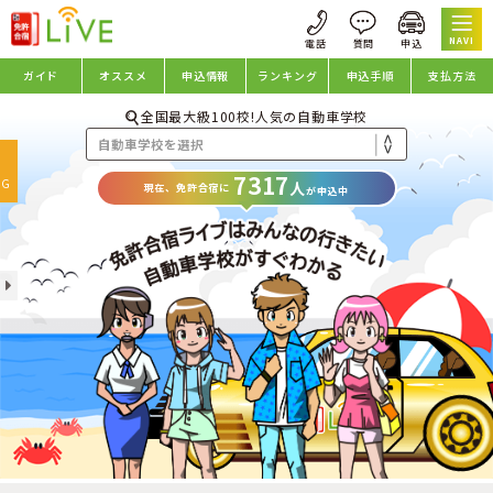
NAVI
ガイド
オススメ
申込情報
ランキング
申込手順
支払方法
全国最大級100校!人気の自動車学校
oggle
7317
avigation
NG
人
現在、免許合宿に
が申込中