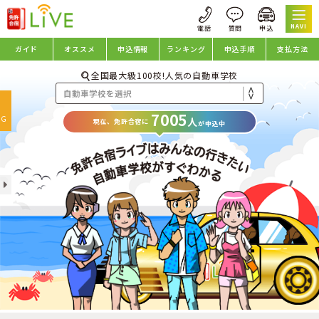
NAVI
ガイド
オススメ
申込情報
ランキング
申込手順
支払方法
全国最大級100校!人気の自動車学校
oggle
7005
avigation
NG
人
現在、免許合宿に
が申込中