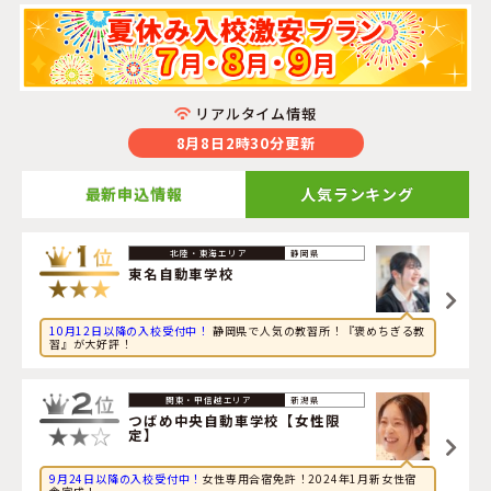
リアルタイム情報
8月8日2時30分更新
最新申込情報
人気ランキング
2026年8月8日
静岡県
旅行に興味のある社会人が岡山県・
岡山県・沼自動車学校
東名自動車学校
に申し込みました。
10月12日以降の入校受付中！
静岡県で人気の教習所！『褒めちぎる教
2026年8月8日
習』が大好評！
旅行に興味のある大学生が岩手県・
盛岡南ドライビングス
クール
に申し込みました。
新潟県
2026年8月8日
つばめ中央自動車学校【女性限
定】
映画に興味のある高校生が静岡県・
東名自動車学校
に申し
込みました。
9月24日以降の入校受付中！
女性専用合宿免許！2024年1月新女性宿