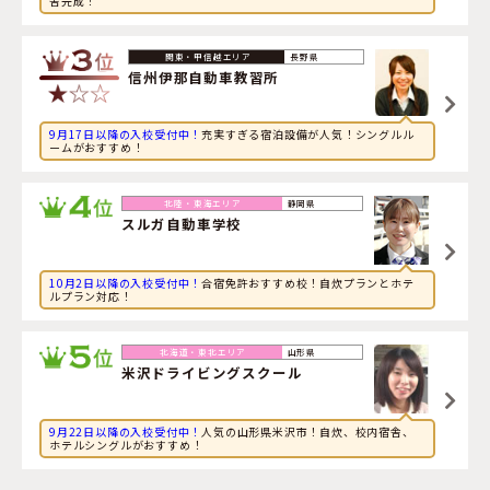
舎完成！
2026年8月8日
旅行に興味のある社会人が長野県・
信州伊那自動車教習所
に申し込みました。
長野県
信州伊那自動車教習所
9月17日以降の入校受付中！
充実すぎる宿泊設備が人気！シングルル
ームがおすすめ！
静岡県
スルガ自動車学校
10月2日以降の入校受付中！
合宿免許おすすめ校！自炊プランとホテ
ルプラン対応！
山形県
米沢ドライビングスクール
9月22日以降の入校受付中！
人気の山形県米沢市！自炊、校内宿舎、
ホテルシングルがおすすめ！