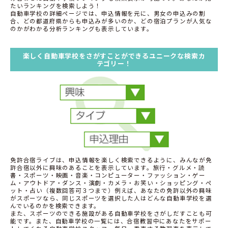
たいランキングを検索しよう！
自動車学校の詳細ページでは、申込情報を元に、男女の申込みの割
合、どの都道府県からも申込みが多いのか、どの宿泊プランが人気な
のかがわかる分析ランキングも表示しています。
楽しく自動車学校をさがすことができるユニークな検索カ
テゴリー！
免許合宿ライブは、申込情報を楽しく検索できるように、みんなが免
許合宿以外に興味のあることを表示しています。旅行・グルメ・読
書・スポーツ・映画・音楽・コンピューター・ファッション・ゲー
ム・アウトドア・ダンス・演劇・カメラ・お笑い・ショッピング・ペ
ット・占い（複数回答可３つまで）例えば、あなたの免許以外の興味
がスポーツなら、同じスポーツを選択した人はどんな自動車学校を選
んでいるのかを検索できます。
また、スポーツのできる施設がある自動車学校をさがしだすことも可
能です。また、自動車学校の一覧には、合宿教習中にあなたをサポー