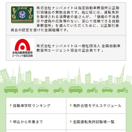
株式会社ナンバメイトは指定自動車教習所公正取
引協議会の賛助会員です。指公協とは、運転免許
を取得される消費者の皆さんが、「価格の不当表
示や虚偽の広告等のない、安心で信頼できる自動
車教習所」を選んでいただくために、公正取引委
員会の認定を受けた全国組織です。
株式会社ナンバメイトは一般社団法人 全国自動車
教習所エージェント協会の正会員です 。
自動車学校ランキング
免許合宿モデルスケジュール
申込から卒業まで
全国運転免許試験場一覧