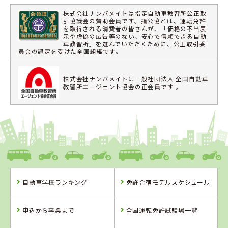
株式会社ナンバメイトは指定自動車教習所公正取
引協議会の賛助会員です。指公協とは、運転免許
を取得される消費者の皆さんが、「価格の不当表
示や虚偽の広告等のない、安心で信頼できる自動
車教習所」を選んでいただくために、公正取引委
員会の認定を受けた全国組織です。
株式会社ナンバメイトは一般社団法人 全国自動車
教習所エージェント協会の正会員です 。
自動車学校ランキング
免許合宿モデルスケジュール
申込から卒業まで
全国運転免許試験場一覧