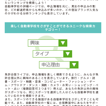
たいランキングを検索しよう！
自動車学校の詳細ページでは、申込情報を元に、男女の申込みの割
合、どの都道府県からも申込みが多いのか、どの宿泊プランが人気な
のかがわかる分析ランキングも表示しています。
楽しく自動車学校をさがすことができるユニークな検索カ
テゴリー！
免許合宿ライブは、申込情報を楽しく検索できるように、みんなが免
許合宿以外に興味のあることを表示しています。旅行・グルメ・読
書・スポーツ・映画・音楽・コンピューター・ファッション・ゲー
ム・アウトドア・ダンス・演劇・カメラ・お笑い・ショッピング・ペ
ット・占い（複数回答可３つまで）例えば、あなたの免許以外の興味
がスポーツなら、同じスポーツを選択した人はどんな自動車学校を選
んでいるのかを検索できます。
また、スポーツのできる施設がある自動車学校をさがしだすことも可
能です。また、自動車学校の一覧には、合宿教習中にあなたをサポー