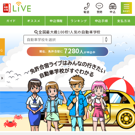
NAVI
ガイド
オススメ
申込情報
ランキング
申込手順
支払方法
全国最大級100校!人気の自動車学校
oggle
7280
avigation
NG
人
現在、免許合宿に
が申込中