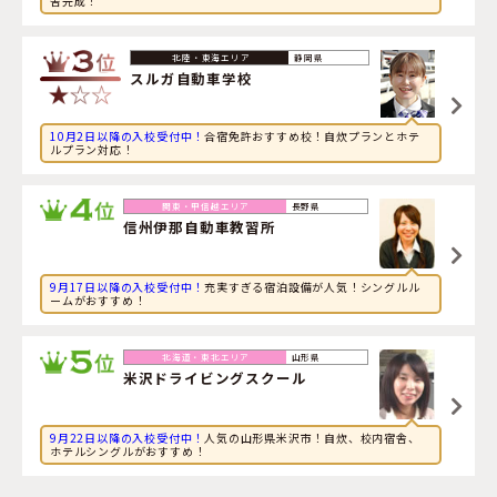
舎完成！
2026年8月6日
音楽に興味のある専門学校生が新潟県・
糸魚川自動車学校
に申し込みました。
静岡県
スルガ自動車学校
10月2日以降の入校受付中！
合宿免許おすすめ校！自炊プランとホテ
ルプラン対応！
長野県
信州伊那自動車教習所
9月17日以降の入校受付中！
充実すぎる宿泊設備が人気！シングルル
ームがおすすめ！
山形県
米沢ドライビングスクール
9月22日以降の入校受付中！
人気の山形県米沢市！自炊、校内宿舎、
ホテルシングルがおすすめ！