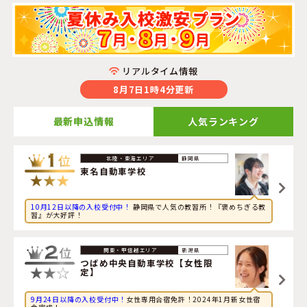
リアルタイム情報
8月7日1時4分更新
最新申込情報
人気ランキング
2026年8月6日
静岡県
旅行に興味のある大学生が静岡県・
遠鉄自動車学校 浜松
東名自動車学校
校
に申し込みました。
10月12日以降の入校受付中！
静岡県で人気の教習所！『褒めちぎる教
2026年8月6日
習』が大好評！
旅行に興味のある大学生が新潟県・
つばめ中央自動車学校
【女性限定】
に申し込みました。
新潟県
2026年8月6日
つばめ中央自動車学校【女性限
定】
コンピューターに興味のある大学生が栃木県・
佐野中央自
動車教習所
に申し込みました。
9月24日以降の入校受付中！
女性専用合宿免許！2024年1月新女性宿