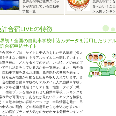
免許合宿中に観光スポッ
免許合宿行くな
AT車
220,000
円（税込242,000円）
トが充実している自動車
食べたい！ご当
MT車
247,000円（税込271,700円）
学校一覧
ン人気ランキン
保証内容は通常プランと同じです。
グループ割引との併用はできません。
免許合宿LIVEの特徴
25歳以下の方限定となります。
普通二輪免許を所持されている方は税込22,000円引
界初！全国の自動車学校申込みデータを活用したリア
許合宿申込サイト
2026.04.21
許合宿ライブは、サイトに申込みをした申込情報（個人
『人気のドライビングスクール那珂 入校日限定特割』
報を含まない情報）をリアルタイムに公開しています。
動車学校に、どんなタイプの方が、いつ頃、どの宿泊プ
茨城県 ドライビングスクール那珂◆
ンで申し込みをしているのかを一覧表示。また、教習価
人気のドライビングスクール那珂 入校日限定特割』
、自動車学校を選んだ理由、免許以外の興味を表示し
5歳以下限定キャンペーン
、絞り込み検索が可能な仕組みを取り入れています。ま
入校日：2026年4月10日～7月15日、9月20日～12月31日の期間中の入校日
、合宿提携自動車学校のリアルタイム人気自動車学校ラ
自炊シングル・自炊ツイン・自炊トリプル（女性は校内宿舎ソレイユ利用、男
キングを公開！地域（エリア）別、性別、タイプ（職
ント利用）
）、宿泊プランを組み合わせた自動車学校ランキングも
索表示が可能です。あなたが見たいランキングを検索し
AT車⇒
235,000円（税込258,500円）
う！自動車学校の詳細ページでは、申込情報を元に、男
MT車⇒
285,000円（税込313,500円）
の申込みの割合、どの都道府県からも申込みが多いの
、どの宿泊プランが人気なのかがわかる分析ランキング
25歳以下の学生の方は、上記料金から更に税込11,000円引き!(学生証の持参要