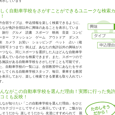
表示しています
普通二輪免許所持の場合も同様の料金です。
技能教習・技能検定・宿泊食事の保証内容は通常プランと同様です。
しく自動車学校をさがすことができるユニークな検索
！
許合宿ライブは、申込情報を楽しく検索できるように、
2026.04.01
んなが免許合宿以外に興味のあることを表示していま
『入校日限定特別セール！ 』
。旅行 グルメ 読書 スポーツ 映画 音楽 コンピ
ーター ファッション ゲーム アウトドア ダンス
福島県 タイヘイドライバーズスクール◆
劇 カメラ お笑い ショッピング ペット 占い（複
入校日限定特別セール！ 』
回答可３つまで）例えば、あなたの免許以外の興味がス
入校日：6月1日～7月11日・10月1日～11月20日の期間中の水・金曜日入校日
ーツなら、同じスポーツを選択した人はどんな自動車学
を選んでいるのかを検索できます。また、スポーツので
シングル
る施設がある自動車学校をさがしだすことも可能です。
T車
227,000円（税込249,700円）
た、自動車学校の一覧には、合宿教習中にあなたをサポ
ツイン
トしてくれる自動車学校スタッフ、毎日、乗車する教習
T車
220,000円
（税込242,000円）
を表示しており、楽しく検索できる要素も取り入れてい
トリプル
す。
T車
215,000円（税込236,500円）
ホテルシングルA
んながこの自動車学校を選んだ理由！実際に行った免
T車
242,000円（税込266,200円）
コミも反映！
ホテルツインA
T車
237,000円（税込260,700円）
んなが知りたい「この自動車学校を選んだ理由」をひと
のカテゴリーとしてサイトに表示しています。ご飯がお
普通ＭＴ車取得は、上記料金に税込33,000円ＵＰ
しそうだから 楽しそうだから 友達にすすめられて 親