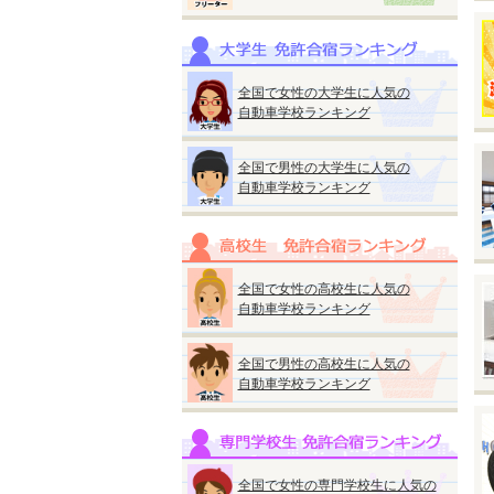
M
普
※
全国で女性の大学生に人気の
※
自動車学校ランキング
い
全国で男性の大学生に人気の
自動車学校ランキング
◆
全国で女性の高校生に人気の
『
自動車学校ランキング
●
入
全国で男性の高校生に人気の
自動車学校ランキング
【
●
●
全国で女性の専門学校生に人気の