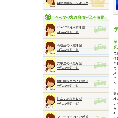
自動車学校ランキング
※
※
2026年8月入校希望
※
申込み情報一覧
※
業
高校生の入校希望
免
申込み情報一覧
免
情
大学生の入校希望
自
◆
申込み情報一覧
ラ
『
格
2
て
専門学校生の入校希望
●
た
申込み情報一覧
■
ン
オ
業
検
社会人の入校希望
よ
申込み情報一覧
女
か
★
フリーターの入校希望