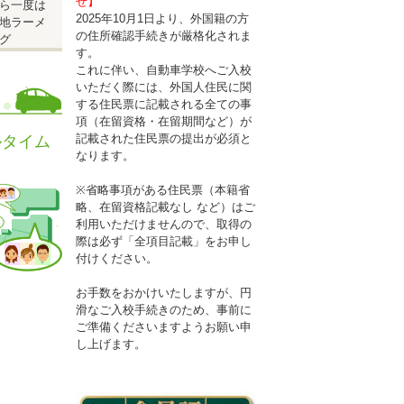
せ】
ら一度は
2025年10月1日より、外国籍の方
地ラーメ
の住所確認手続きが厳格化されま
グ
す。
これに伴い、自動車学校へご入校
いただく際には、外国人住民に関
する住民票に記載される全ての事
項（在留資格・在留期間など）が
記載された住民票の提出が必須と
ルタイム
なります。
※省略事項がある住民票（本籍省
略、在留資格記載なし など）はご
利用いただけませんので、取得の
際は必ず「全項目記載」をお申し
付けください。
お手数をおかけいたしますが、円
性はエリ
滑なご入校手続きのため、事前に
ご準備くださいますようお願い申
し上げます。
)