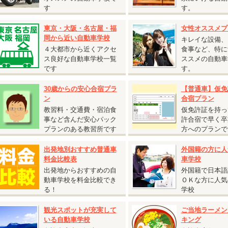
『自炊シングルおすすめ入校日』
す
す。
静岡県 静岡菊川自動車学校◆
東京・大阪・名古屋・福
女性オススメプ
自炊シングルおすすめ入校日』
岡から近い自動車学校
キレイな設備、
入校日：9月22日～12月14日の期間内の入校日
４大都市から近くアクセ
食事など、特に
自炊シングル
ス良好な自動車学校一覧
ススメの自動車
AT車
250,000円（税込275,000円）
です
す。
MT車
290,000円（税込319,000円）
自動二輪免許所持も同料金となります。
30歳からの安心合宿プラ
【普通車】仮免
仮免許申請交付料金は別途必要です。
ン
合宿プラン
教習料・交通費・宿泊食
仮免許証を持っ
事など含んだ安心パック
許合宿で早く卒
2026.05.08
プランのある教習所です
方へのプランで
『25歳以下限定 校内宿舎入校日限定キャンペーン！』
出発地別おすすめ普通車
外国籍の方に人
香川県 かがわ自動車学校◆
料金比較表
車学校
25歳以下限定 校内宿舎入校日限定キャンペーン！』
入校日
出発地からおすすめの自
外国籍で日本語
T車：6月10日・17日、7月8日、10月7日・14日、11月11日・18日
動車学校を料金比較でき
ＯＫな方に人気
T車：6月8日・15日、7月6日、10月5日・12日、11月9日・16日
る！
学校
ツイン（バス・トイレ付）
AT車
220,000円（税込242,000円）
観光スポットが充実して
ご当地ラーメン
MT車
247,000円（税込271,700円）
いる自動車学校
キング
シングル（バス・トイレ付）