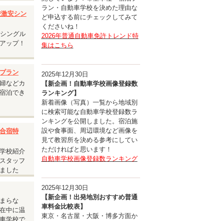
ラン・自動車学校を決めた理由な
入校激安シン
ど申込する前にチェックしてみて
くださいね！
安シングル
2026年普通自動車免許トレンド特
アップ！
集はこちら
承くださ
プラン
2025年12月30日
婦などカ
【新企画！自動車学校画像登録数
宿泊でき
ランキング】
新着画像（写真）一覧から地域別
に検索可能な自動車学校登録数ラ
ンキングを公開しました。宿泊施
設や食事面、周辺環境など画像を
合宿特
見て教習所を決める参考にしてい
ただければと思います！
学校紹介
自動車学校画像登録数ランキング
スタッフ
ました
2025年12月30日
【新企画！出発地別おすすめ普通
まらな
車料金比較表】
在中に温
東京・名古屋・大阪・博多方面か
車学校で