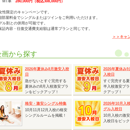
MT車
280,000円（税込308,000円）
女性限定のキャンペーンです。
相部屋料金でシングルまたはツインをご利用いただけます。
グル割との併用が可能です。
保証内容・往復交通費支給額は通常プランと同じです。
仮免許申請交付料金は別途必要です。
＞＞キャ
企画から探す
2026.08.03
『鳥取砂丘へ行くチャンス！人気の鳥取県 校内寮限定キャンペーン』
2026年夏休み8月激安入校
2026年夏休み
日
入校日
鳥取県 東雲学園イナバ自動車学校◆
鳥取砂丘へ行くチャンス！人気の鳥取県 校内寮限定キャンペーン』
急がないとすぐ完売する
すぐ完売する夏
対象入校日：9月21日～10月31日のすべての入校日
夏休みの8月入校激安プラ
半入校激安プラ
校内寮ツイン
ンをピックアップ！
クアップ！
T車 税込233,200円 ⇒
税込225,500円
校内寮シングル・シングルユース
格安・激安シングル特集
2026年10月
T車 税込238,700円 ⇒
税込231,000円
グル入校日
10月11月12月入校の格安
シングルルームを掲載！
10月入校の激
シングルは、2人部屋・4人部屋を貸切り利用する場合がございます（シング
入校日をピック
）。あらかじめご了承ください。