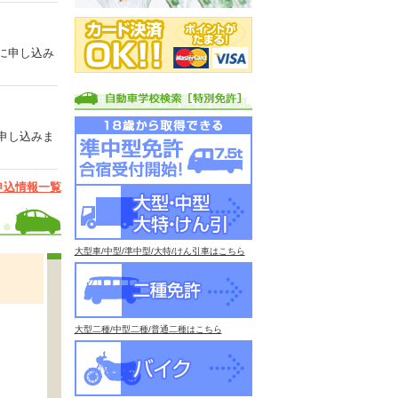
に申し込み
申し込みま
申込情報一覧
大型車/中型/準中型/大特/けん引車はこちら
大型二種/中型二種/普通二種はこちら