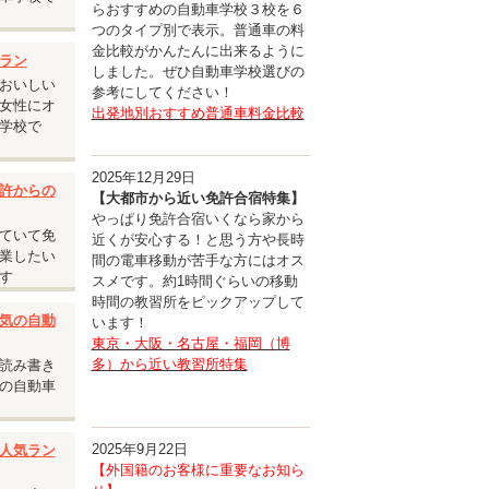
らおすすめの自動車学校３校を６
つのタイプ別で表示。普通車の料
金比較がかんたんに出来るように
ラン
しました。ぜひ自動車学校選びの
おいしい
参考にしてください！
女性にオ
出発地別おすすめ普通車料金比較
学校で
2025年12月29日
許からの
【大都市から近い免許合宿特集】
やっぱり免許合宿いくなら家から
ていて免
近くが安心する！と思う方や長時
業したい
間の電車移動が苦手な方にはオス
す
スメです。約1時間ぐらいの移動
時間の教習所をピックアップして
気の自動
います！
東京・大阪・名古屋・福岡（博
多）から近い教習所特集
読み書き
の自動車
2025年9月22日
人気ラン
【外国籍のお客様に重要なお知ら