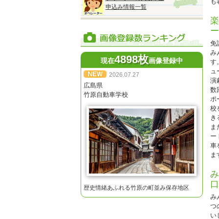
も
※
申込み情報一覧
※
楽
ー
免
み
4898枚
現在
画像登録中
す
ュ
2026.07.27
◆
演
『
広島県
数
●
竹原自動車学校
ポ
校
■
き
A
ま
■
ー
A
車
■
ま
A
■
み
A
口
■
歴史情緒あふれる竹原の町並み保存地区
A
み
つ
※
い