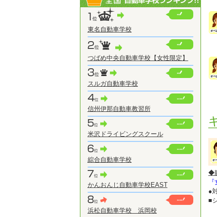
東名自動車学校
つばめ中央自動車学校【女性限定】
スルガ自動車学校
信州伊那自動車教習所
米沢ドライビングスクール
綜合自動車学校
◆
『
かんおんじ自動車学校EAST
●
■
浜松自動車学校 浜岡校