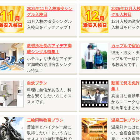
T車をご希望の方は税込55,000円アップ
2026年11月入校激安シン
2026年12月
通二輪免許を所持されている方は税込11,000円引
グル入校日
グル入校日
11月入校の激安シングル
12月入校の激
保証内容・往復交通費支給額は通常プランと同様です。
入校日をピックアップ！
入校日をピック
2人部屋または4人部屋の貸切利用となる場合がございます。あらかじめご了
。
教習所社長のアイデア満
カップルで宿泊
載シングル特集！
彼氏・彼女・夫
ホテルより快適なアイデ
ップルで一緒に
2026.07.27
ア満載の専用宿舎シング
る教習所です。
『期間限定割引 普通AT車 5,000円割引キャンペーン』
ル特集！
広島県 竹原自動車学校◆
自炊プラン
動画で見る免許
期間限定割引 普通AT車 5,000円割引キャンペーン』
集！
料理に自信がある人、料
受付開始日：2026年7月27日から
金を安くしたい方にオス
真面目な自動車
校日：9月13日～10月31日の期間の入校日は
税込5,000円割引！
スメです。
からユニークな
動画集をまとめ
女性の方必見！女性割と併用で最大割引あり】
入校日：9月13日～9月19日の期間の入校は
最大
税込10,000円割引！
二輪同時教習プラン
温泉三昧プラン
入校日：9月20日～10月31日の期間の入校は
最大
税込15,000円割引！
普通車とバイクを一緒に
温泉好きにはた
取得したい！という方に
い。合宿合宿滞
2026.06.22
オススメの自動車学校で
泉にいける自動