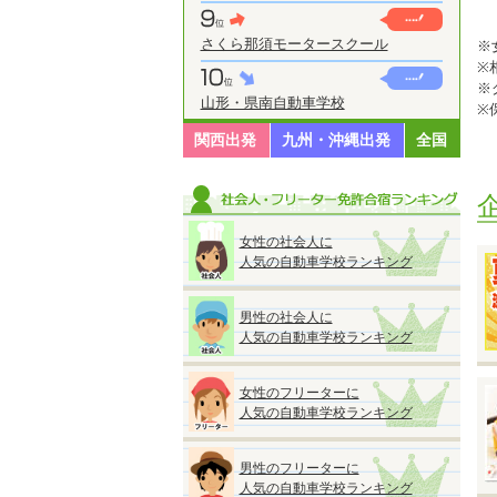
さくら那須モータースクール
※
※
※
山形・県南自動車学校
※
◆
関西出発
九州・沖縄出発
全国
女性の社会人に
人気の自動車学校ランキング
◆
『
男性の社会人に
●
人気の自動車学校ランキング
■
A
■
女性のフリーターに
A
人気の自動車学校ランキング
★
男性のフリーターに
ス
人気の自動車学校ランキング