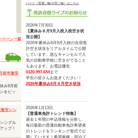
バイク（普通二輪/大型二輪）はこちら
2026年7月30日
【夏休み８月9月入校入校空き状
況公開】
ンペーン一覧
2026年夏休み8月9月入校の合宿免
許空き状況をリアルタイムで公開
しています。急なキャンセルで人
気の自動車学校に空きがでること
もあります。お電話優先
0120-997-654
まで
9月前半激安
学生の皆さんお急ぎください！
2026年夏休み8月９月空き状況
休み9月前
ンをピッ
2026年1月13日
入校激安シン
【普通車免許トレンド特集】
過去１年間の申込情報を分析し、
安シングル
毎日最新の普通自動車免許希望者
ルユー
アップ！
のトレンドをランキング形式で公
開しています！希望車種・宿泊プ