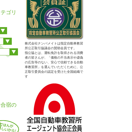
カテゴリ
株式会社ナンバメイトは指定自動車教習
所公正取引協議会の賛助会員です。
指公協とは、運転免許を取得される消費
者の皆さんが、「価格の不当表示や虚偽
の広告等のない、安心で信頼できる自動
車教習所」を選んでいただくために、公
正取引委員会の認定を受けた全国組織で
す
許合宿の